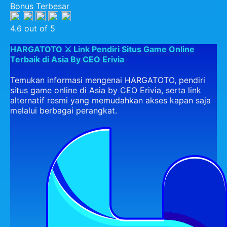
Bonus Terbesar
4.6 out of 5
HARGATOTO ⚔️ Link Pendiri Situs Game Online
Terbaik di Asia By CEO Erivia
Temukan informasi mengenai HARGATOTO, pendiri
situs game online di Asia by CEO Erivia, serta link
alternatif resmi yang memudahkan akses kapan saja
melalui berbagai perangkat.