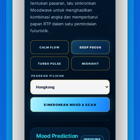
tentukan pasaran, lalu sinkronkan
Moodwave untuk menghasilkan
kombinasi angka dan memperbarui
papan RTP dalam satu pemindaian
futuristik.
CALM FLOW
DEEP FOCUS
TURBO PULSE
MIDNIGHT
PASARAN PILIHAN
SINKRONKAN MOOD & SCAN
Mood Prediction
HONGKONG