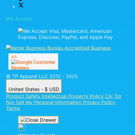
We Accept
© TP Apparel LLC 2012 - 2025
United States - $ USD
Product Safety
Intellectual Property Policy
CA: Do
Not Sell My Personal Information
Privacy Policy
Terms