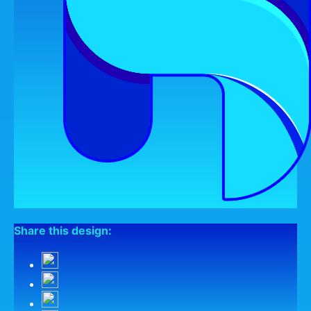
Share this design: