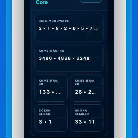
Core
BBFS MOODWAVE
3 • 1 • 8 • 2 • 6 • 5 • 7 • 4
KOMBINASI 4D
3486 • 4868 • 6248
KOMBINASI
KOMBINASI
3D
2D
133 • 538 • 614
26 • 25 • 12
COLOK
ANGKA
BEBAS
KEMBAR
3 • 1
33 • 11