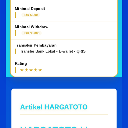
Minimal Deposit
IDR 5,000
Minimal Withdraw
IDR 35,000
Transaksi Pembayaran
Transfer Bank Lokal • E-wallet • QRIS
Rating
Artikel HARGATOTO