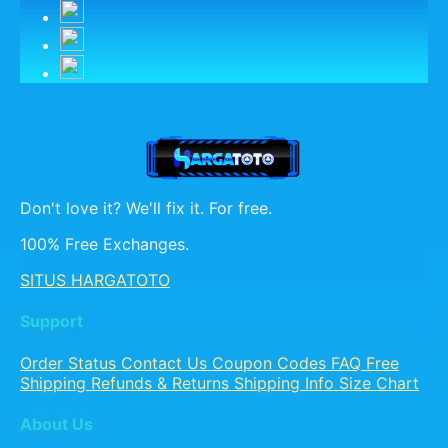
Don't love it? We'll fix it. For free.
100% Free Exchanges.
SITUS HARGATOTO
Support
Order Status
Contact Us
Coupon Codes
FAQ
Free
Shipping
Refunds & Returns
Shipping Info
Size Chart
About Us