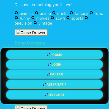
Discover something you'll love!
animals
anime
drinks
fantasy
food
funny
movies
sci-fi
sports
television
vintage
Shop Designs
New Tees on Sale
Newest Designers
Tag
PROMO
Directory
LOGIN
Artist Collections
DAFTAR
Featured Designers
Artists to Watch
Creators to
Watch
AAPI Artists
BIPOC Artists
Black Artists
ALTERNATIF
Celebrate Women Artists
LGBTQIA Artists
Ukrainian Artists
LIVECHAT
Back To Menu