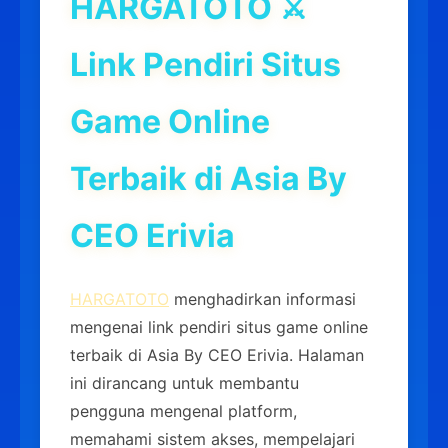
HARGATOTO ⚔️
Link Pendiri Situs
Game Online
Terbaik di Asia By
CEO Erivia
HARGATOTO
menghadirkan informasi
mengenai link pendiri situs game online
terbaik di Asia By CEO Erivia. Halaman
ini dirancang untuk membantu
pengguna mengenal platform,
memahami sistem akses, mempelajari