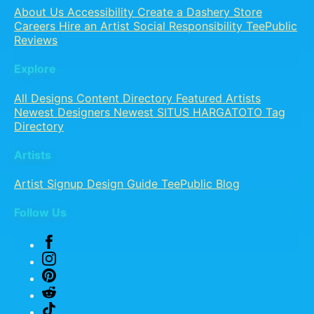
About Us
Accessibility
Create a Dashery Store
Careers
Hire an Artist
Social Responsibility
TeePublic
Reviews
Explore
All Designs
Content Directory
Featured Artists
Newest Designers
Newest SITUS HARGATOTO
Tag
Directory
Artists
Artist Signup
Design Guide
TeePublic Blog
Follow Us