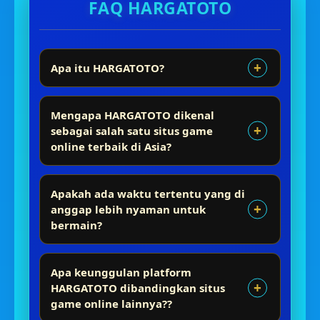
FAQ HARGATOTO
Apa itu HARGATOTO?
Mengapa HARGATOTO dikenal
sebagai salah satu situs game
online terbaik di Asia?
Apakah ada waktu tertentu yang di
anggap lebih nyaman untuk
bermain?
Apa keunggulan platform
HARGATOTO dibandingkan situs
game online lainnya??