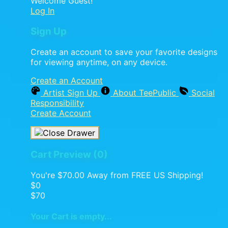
Welcome Guest!
Log In
Sign Up
Create an account to save your favorite designs
for viewing anytime, on any device.
Create an Account
Artist Sign Up
About TeePublic
Social
Responsibility
Create Account
Cart Preview (0)
You're
$70.00
Away from
FREE US Shipping!
$0
$70
Your Cart is empty...